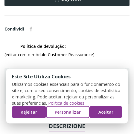
Condividi
Política de devolução
(editar com o módulo Customer Reassurance)
Este Site Utiliza Cookies
Utilizamos cookies essenciais para o funcionamento do
site e, com o seu consentimento, cookies de estatística
Guarantee safe & secure checkout
e marketing. Pode aceitar, rejeitar ou personalizar as
suas preferências.
Política de cookies
Rejeitar
Personalizar
Aceitar
DESCRIZIONE