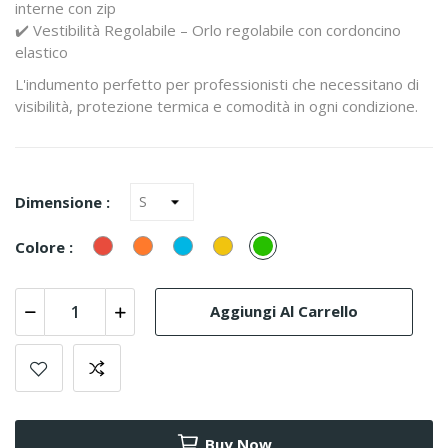
interne con zip
✔️ Vestibilità Regolabile – Orlo regolabile con cordoncino
elastico
L'indumento perfetto per professionisti che necessitano di
visibilità, protezione termica e comodità in ogni condizione.
Dimensione :
Rosso
Arancione
Turquesa
Giallo
verde
Colore :
(Azul)
Aggiungi Al Carrello
Buy Now