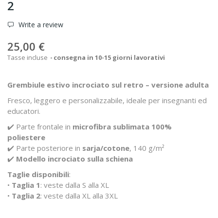
2
Write a review
25,00 €
Tasse incluse
consegna in 10-15 giorni lavorativi
Grembiule estivo incrociato sul retro – versione adulta
Fresco, leggero e personalizzabile, ideale per insegnanti ed
educatori.
✔️ Parte frontale in
microfibra sublimata 100%
poliestere
✔️ Parte posteriore in
sarja/cotone
, 140 g/m²
✔️
Modello incrociato sulla schiena
Taglie disponibili
:
•
Taglia 1
: veste dalla S alla XL
•
Taglia 2
: veste dalla XL alla 3XL