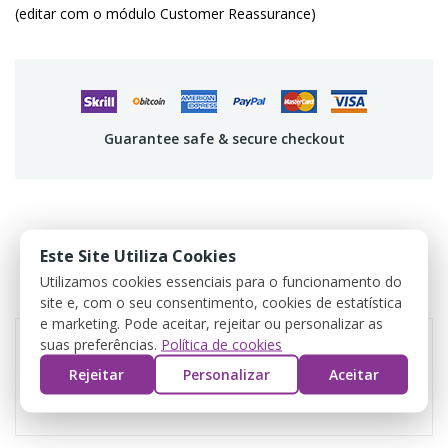
(editar com o módulo Customer Reassurance)
Guarantee safe & secure checkout
DETTAGLI DEL PRODOTTO
Este Site Utiliza Cookies
Utilizamos cookies essenciais para o funcionamento do
REVIEWS
site e, com o seu consentimento, cookies de estatística
e marketing. Pode aceitar, rejeitar ou personalizar as
suas preferências.
Política de cookies
Rejeitar
Personalizar
Aceitar
Riferimento
CRBFv