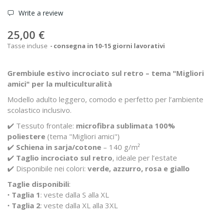
Write a review
25,00 €
Tasse incluse
consegna in 10-15 giorni lavorativi
Grembiule estivo incrociato sul retro – tema "Migliori
amici" per la multiculturalità
Modello adulto leggero, comodo e perfetto per l’ambiente
scolastico inclusivo.
✔️ Tessuto frontale:
microfibra sublimata 100%
poliestere
(tema "Migliori amici")
✔️
Schiena in sarja/cotone
– 140 g/m²
✔️
Taglio incrociato sul retro
, ideale per l’estate
✔️ Disponibile nei colori:
verde, azzurro, rosa e giallo
Taglie disponibili
:
•
Taglia 1
: veste dalla S alla XL
•
Taglia 2
: veste dalla XL alla 3XL