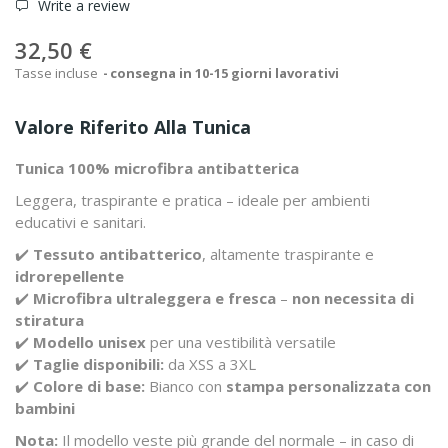
Write a review
32,50 €
Tasse incluse
consegna in 10-15 giorni lavorativi
Valore Riferito Alla Tunica
Tunica 100% microfibra antibatterica
Leggera, traspirante e pratica – ideale per ambienti
educativi e sanitari.
✔️
Tessuto antibatterico
, altamente traspirante e
idrorepellente
✔️
Microfibra ultraleggera e fresca
–
non necessita di
stiratura
✔️
Modello unisex
per una vestibilità versatile
✔️
Taglie disponibili:
da XSS a 3XL
✔️
Colore di base:
Bianco con
stampa personalizzata con
bambini
Nota:
Il modello veste più grande del normale – in caso di