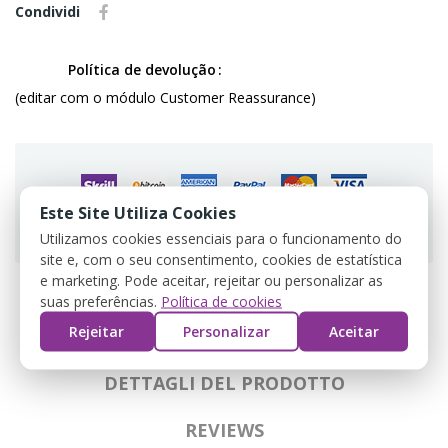
Condividi
Política de devolução
(editar com o módulo Customer Reassurance)
Este Site Utiliza Cookies
Guarantee safe & secure checkout
Utilizamos cookies essenciais para o funcionamento do
site e, com o seu consentimento, cookies de estatística
e marketing. Pode aceitar, rejeitar ou personalizar as
suas preferências.
Política de cookies
Rejeitar
Personalizar
Aceitar
DESCRIZIONE
DETTAGLI DEL PRODOTTO
REVIEWS