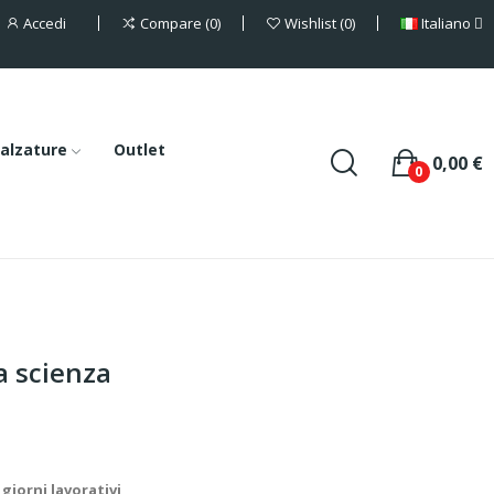
Accedi
Italiano
Compare
0
Wishlist
0
alzature
Outlet
0,00 €
0
a scienza
giorni lavorativi