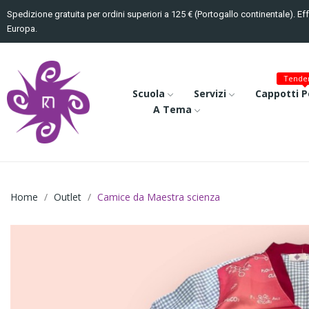
Spedizione gratuita per ordini superiori a 125 € (Portogallo continentale). Ef
Europa.
Tenden
Scuola
Servizi
Cappotti P
A Tema
Home
Outlet
Camice da Maestra scienza