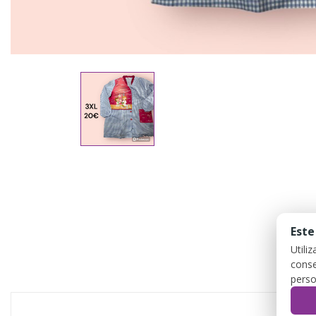
Este
Utili
conse
perso