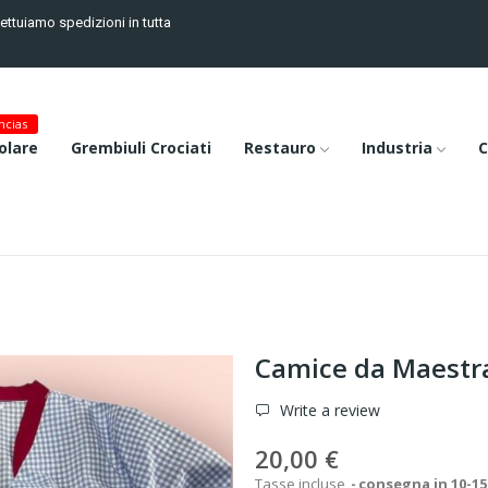
fettuiamo spedizioni in tutta
cias
olare
Grembiuli Crociati
Restauro
Industria
C
Camice da Maestr
Write a review
20,00 €
Tasse incluse
consegna in 10-15 