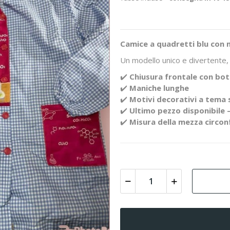
Camice a quadretti blu con mo
Un modello unico e divertente, p
✔️
Chiusura frontale con bot
✔️
Maniche lunghe
✔️
Motivi decorativi a tema 
✔️
Ultimo pezzo disponibile 
✔️
Misura della mezza circon