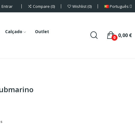
Entrar
Português
Compare
0
Wishlist
0
Calçado
Outlet
0,00 €
0
submarino
is