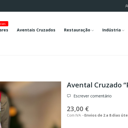
cias
ares
Aventais Cruzados
Restauração
Indústria
Avental Cruzado “
Escrever comentário
23,00 €
Com IVA
Envios de 2 a 8 dias úte