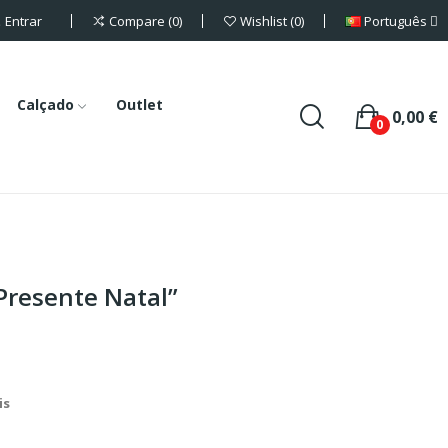
Entrar
Português
Compare
0
Wishlist
0
Calçado
Outlet
0,00 €
0
Presente Natal”
is