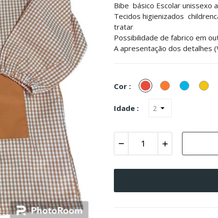
Bibe básico Escolar unissexo 
Tecidos higienizados childrenc
tratar
Possibilidade de fabrico em ou
A apresentação dos detalhes (V
Vermelho
Laranja
Turquesa
Am
Cor :
(Azul)
Idade :