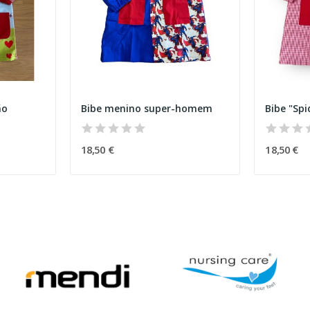
ão
Bibe menino super-homem
Bibe "Sp
18,50 €
18,50 €