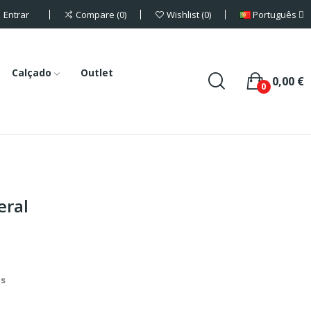
Entrar
Português
Compare
0
Wishlist
0
Calçado
Outlet
0,00 €
0
eral
is