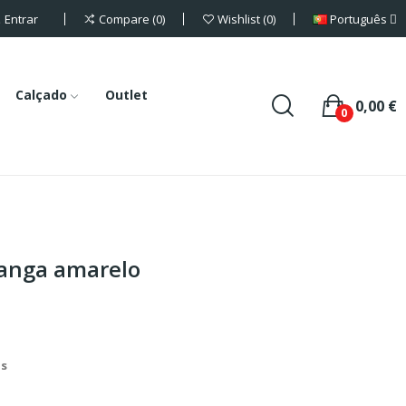
Entrar
Português
Compare
0
Wishlist
0
Calçado
Outlet
0,00 €
0
ganga amarelo
is