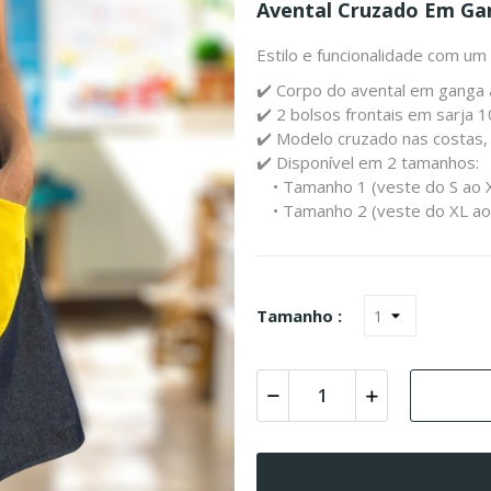
Avental Cruzado Em Ga
Estilo e funcionalidade com um 
✔️ Corpo do avental em ganga 
✔️ 2 bolsos frontais em sarja 
✔️ Modelo cruzado nas costas
✔️ Disponível em 2 tamanhos:
• Tamanho 1 (veste do S ao 
• Tamanho 2 (veste do XL ao
Tamanho :