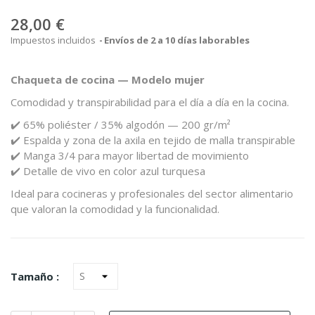
28,00 €
Impuestos incluidos
Envíos de 2 a 10 días laborables
Chaqueta
de
cocina —
Modelo
mujer
Comodidad
y
transpirabilidad
para
el
día
a
día
en
la
cocina.
✔️
65%
poliéster /
35%
algodón —
200
gr/
m²
✔️
Espalda
y
zona
de
la
axila
en
tejido
de
malla
transpirable
✔️
Manga
3/
4
para
mayor
libertad
de
movimiento
✔️
Detalle
de
vivo
en
color
azul
turquesa
Ideal
para
cocineras
y
profesionales
del
sector
alimentario
que
valoran
la
comodidad
y
la
funcionalidad.
Tamaño :