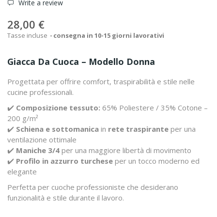
Write a review
28,00 €
Tasse incluse
consegna in 10-15 giorni lavorativi
Giacca Da Cuoca – Modello Donna
Progettata per offrire comfort, traspirabilità e stile nelle
cucine professionali.
✔️
Composizione tessuto:
65% Poliestere / 35% Cotone –
200 g/m²
✔️
Schiena e sottomanica
in
rete traspirante
per una
ventilazione ottimale
✔️
Maniche 3/4
per una maggiore libertà di movimento
✔️
Profilo in azzurro turchese
per un tocco moderno ed
elegante
Perfetta per cuoche professioniste che desiderano
funzionalità e stile durante il lavoro.