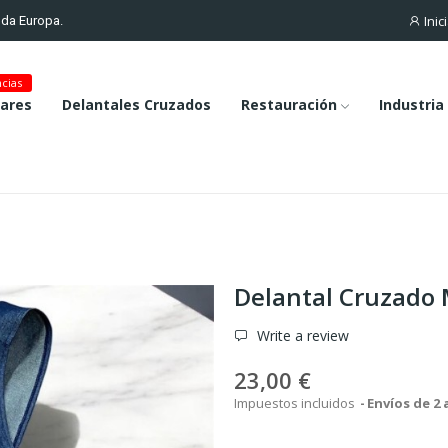
Inic
toda Europa.
cias
lares
Delantales Cruzados
Restauración
Industria
Delantal Cruzado 
Write a review
23,00 €
Impuestos incluidos
Envíos de 2 