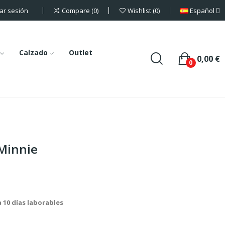
iar sesión
Español
Compare
0
Wishlist
0
Calzado
Outlet
0,00 €
0
Minnie
a 10 días laborables