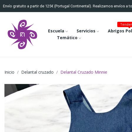
Envío gratuito a partir de 125€ (Portugal Continental). Realizamos envíos a 
Tenden
Escuela
Servicios
Abrigos Po
Temático
Inicio
Delantal cruzado
Delantal Cruzado Minnie