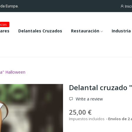
Inic
toda Europa.
cias
lares
Delantales Cruzados
Restauración
Industria
da" Halloween
Delantal cruzado 
Write a review
25,00 €
Impuestos incluidos
Envíos de 2 