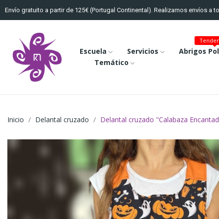
Envío gratuito a partir de 125€ (Portugal Continental). Realizamos envíos a 
Tenden
Escuela
Servicios
Abrigos Po
Temático
Inicio
Delantal cruzado
Delantal cruzado "Calabaza Encanta