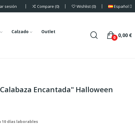
iar sesión
Español
Compare
0
Wishlist
0
Calzado
Outlet
0,00 €
0
"Calabaza Encantada" Halloween
a 10 días laborables