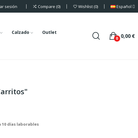
iar sesión
Español
Compare
0
Wishlist
0
Calzado
Outlet
0,00 €
0
arritos"
a 10 días laborables