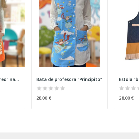
Estola con lazos "Recreo" naranja
Bata de profesora "Principito"
Estola "
28,00 €
28,00 €