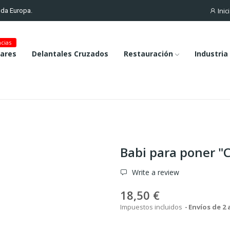
Inic
toda Europa.
cias
lares
Delantales Cruzados
Restauración
Industria
Babi para poner "C
Write a review
18,50 €
Impuestos incluidos
Envíos de 2 