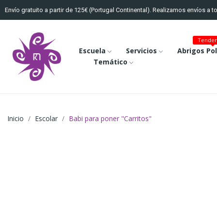
Envío gratuito a partir de 125€ (Portugal Continental). Realizamos envíos a 
Tenden
Escuela
Servicios
Abrigos Po
Temático
Inicio
Escolar
Babi para poner "Carritos"