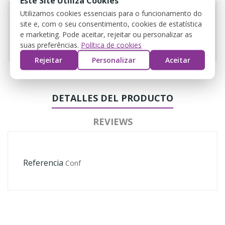
Este Site Utiliza Cookies
Utilizamos cookies essenciais para o funcionamento do
site e, com o seu consentimento, cookies de estatística
e marketing. Pode aceitar, rejeitar ou personalizar as
Guarantee safe & secure checkout
suas preferências.
Política de cookies
Rejeitar
Personalizar
Aceitar
DETALLES DEL PRODUCTO
REVIEWS
Referencia
Conf