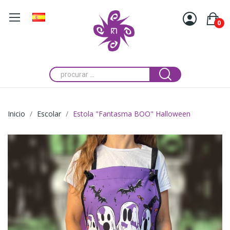
0
Inicio
Escolar
Estola "Fantasma BOO" Halloween