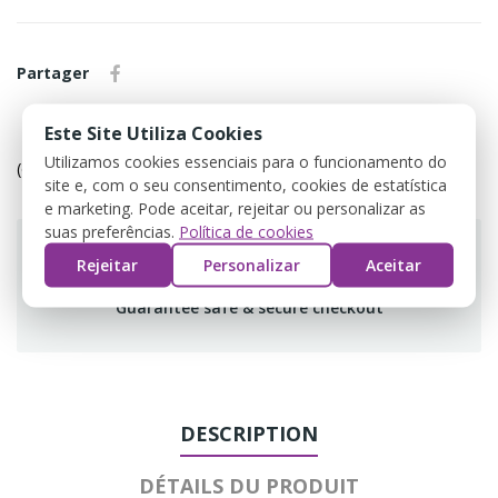
Partager
Este Site Utiliza Cookies
Política de devolução
Utilizamos cookies essenciais para o funcionamento do
(editar com o módulo Customer Reassurance)
site e, com o seu consentimento, cookies de estatística
e marketing. Pode aceitar, rejeitar ou personalizar as
suas preferências.
Política de cookies
Rejeitar
Personalizar
Aceitar
Guarantee safe & secure checkout
DESCRIPTION
DÉTAILS DU PRODUIT