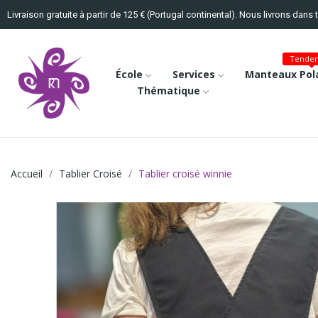
Livraison gratuite à partir de 125 € (Portugal continental). Nous livrons dans 
Tenden
École
Services
Manteaux Pola
Thématique
Accueil
Tablier Croisé
Tablier croisé winnie