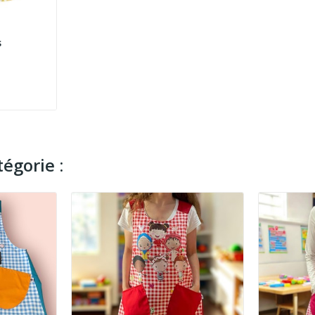
s
égorie :