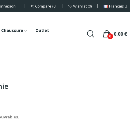
onnexion
Français
Compare
0
Wishlist
0
Chaussure
Outlet
0,00 €
0
nie
 ouvrables.