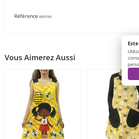
Référence
winnie
Este
Utili
Vous Aimerez Aussi
conse
perso