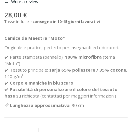
Write a review
28,00 €
Tasse incluse
consegna in 10-15 giorni lavorativi
Camice da Maestra "Moto"
Originale e pratico, perfetto per insegnanti ed educatori.
✔️ Parte stampata (pannello):
100% microfibra
(tema
"Moto")
✔️ Tessuto principale:
sarja 65% poliestere / 35% cotone
,
140 g/m²
✔️
Corpo e maniche in blu scuro
✔️
Possibilità di personalizzare il colore del tessuto
base
su richiesta (contattaci per maggiori informazioni)
📏
Lunghezza approssimativa
: 90 cm