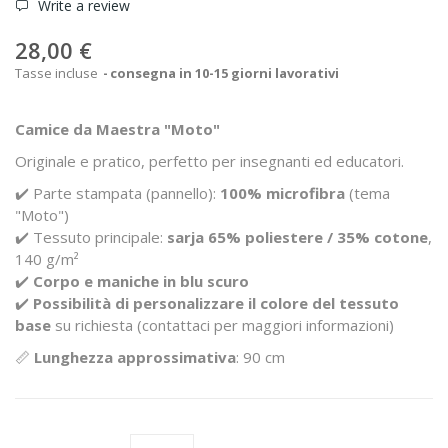
Write a review
28,00 €
Tasse incluse
consegna in 10-15 giorni lavorativi
Camice da Maestra "Moto"
Originale e pratico, perfetto per insegnanti ed educatori.
✔️ Parte stampata (pannello):
100% microfibra
(tema
"Moto")
✔️ Tessuto principale:
sarja 65% poliestere / 35% cotone
,
140 g/m²
✔️
Corpo e maniche in blu scuro
✔️
Possibilità di personalizzare il colore del tessuto
base
su richiesta (contattaci per maggiori informazioni)
📏
Lunghezza approssimativa
: 90 cm