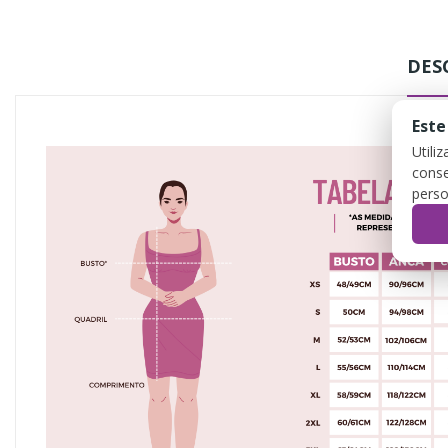
DES
Este
Utili
conse
perso