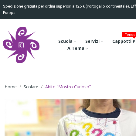
Spedizione gratuita per ordini superiori a 125 € (Portogallo continentale). Ef
Europa.
Tenden
Scuola
Servizi
Cappotti P
A Tema
Home
Scolare
Abito “Mostro Curioso”