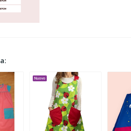
a:
Nuovo