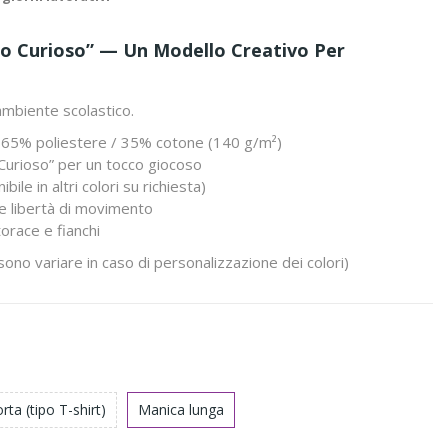
o Curioso” — Un Modello Creativo Per
ambiente scolastico.
a: 65% poliestere / 35% cotone (140 g/m²)
Curioso” per un tocco giocoso
ile in altri colori su richiesta)
e libertà di movimento
torace e fianchi
ono variare in caso di personalizzazione dei colori)
ta (tipo T-shirt)
Manica lunga