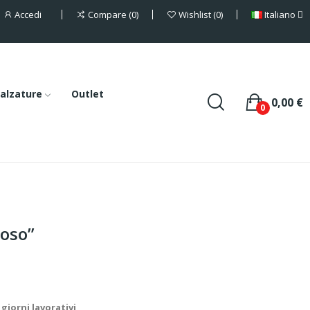
Accedi
Italiano
Compare
0
Wishlist
0
alzature
Outlet
0,00 €
0
ioso”
giorni lavorativi