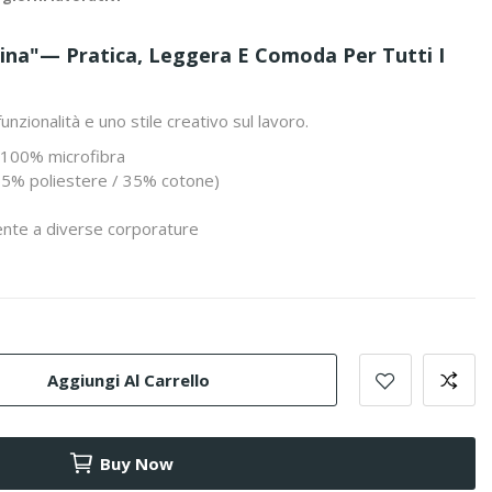
rina"— Pratica, Leggera E Comoda Per Tutti I
unzionalità e uno stile creativo sul lavoro.
 100% microfibra
(65% poliestere / 35% cotone)
lmente a diverse corporature
Aggiungi Al Carrello
Buy Now