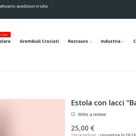
fettuiamo spedizioni in tutta
cias
olare
Grembiuli Crociati
Restauro
Industria
C
Estola con lacci "B
Write a review
25,00 €
Tasse incluse
consegna in 10-15 