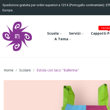
Spedizione gratuita per ordini superiori a 125 € (Portogallo continentale). Ef
Europa.
Tenden
Scuola
Servizi
Cappotti P
A Tema
Home
Scolare
Estola con lacci "Ballerina"