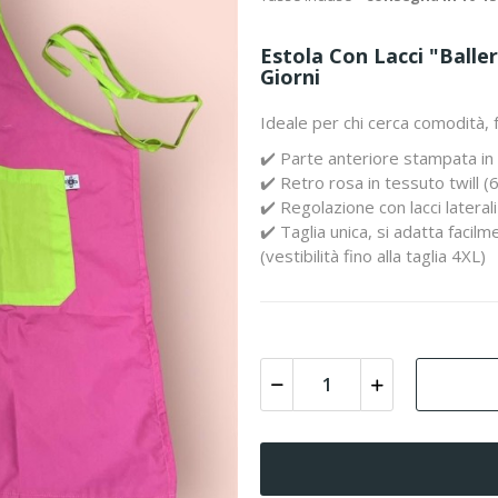
Estola Con Lacci "Balle
Giorni
Ideale per chi cerca comodità, f
✔️ Parte anteriore stampata in
✔️ Retro rosa in tessuto twill 
✔️ Regolazione con lacci laterali
✔️ Taglia unica, si adatta faci
(vestibilità fino alla taglia 4XL)