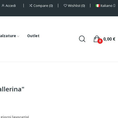
Accedi
Italiano
Compare
0
Wishlist
0
alzature
Outlet
0,00 €
0
allerina"
giorni lavorativi