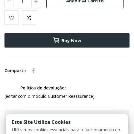
Añadir Al Carrito
Buy Now
Compartir
Política de devolução
(editar com o módulo Customer Reassurance)
Este Site Utiliza Cookies
Utilizamos cookies essenciais para o funcionamento do
Guarantee safe & secure checkout