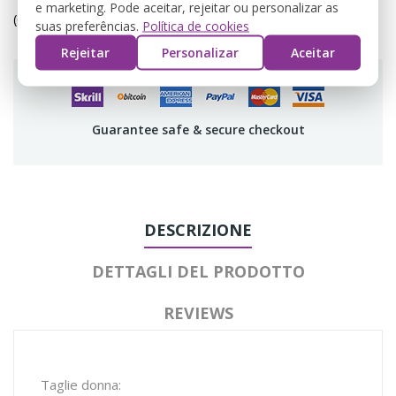
e marketing. Pode aceitar, rejeitar ou personalizar as
(editar com o módulo Customer Reassurance)
suas preferências.
Política de cookies
Rejeitar
Personalizar
Aceitar
Guarantee safe & secure checkout
DESCRIZIONE
DETTAGLI DEL PRODOTTO
REVIEWS
Taglie donna: