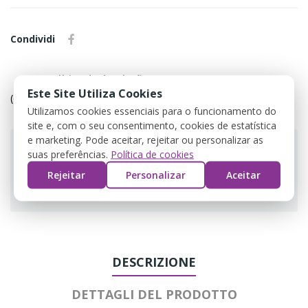
Condividi
Política de devolução
Este Site Utiliza Cookies
(editar com o módulo Customer Reassurance)
Utilizamos cookies essenciais para o funcionamento do
site e, com o seu consentimento, cookies de estatística
e marketing. Pode aceitar, rejeitar ou personalizar as
suas preferências.
Política de cookies
Rejeitar
Personalizar
Aceitar
Guarantee safe & secure checkout
DESCRIZIONE
DETTAGLI DEL PRODOTTO