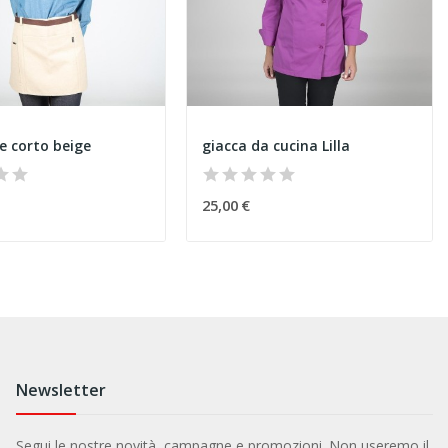
e corto beige
giacca da cucina Lilla
25,00 €
Newsletter
Segui le nostre novità, campagne e promozioni. Non useremo il