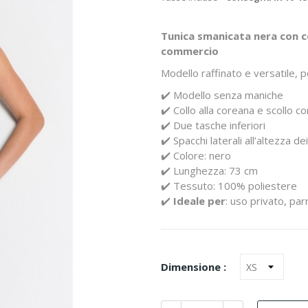
Tunica smanicata nera con co
commercio
Modello raffinato e versatile, p
✔️ Modello senza maniche
✔️ Collo alla coreana e scollo con
✔️ Due tasche inferiori
✔️ Spacchi laterali all’altezza dei
✔️ Colore: nero
✔️ Lunghezza: 73 cm
✔️ Tessuto: 100% poliestere
✔️
Ideale per
: uso privato, par
Dimensione :