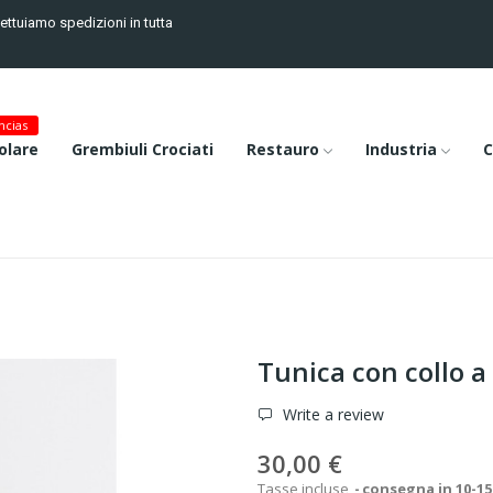
fettuiamo spedizioni in tutta
cias
olare
Grembiuli Crociati
Restauro
Industria
C
Tunica con collo a
Write a review
30,00 €
Tasse incluse
consegna in 10-15 