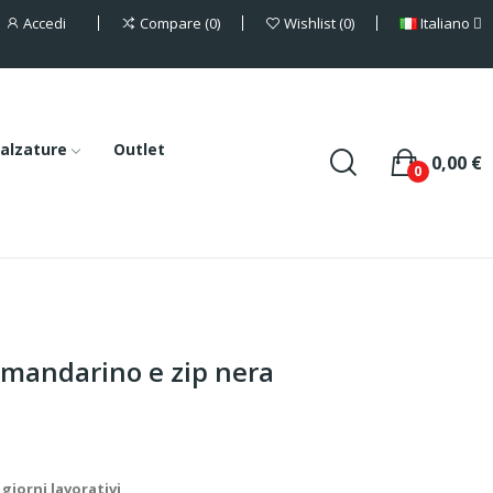
Accedi
Italiano
Compare
0
Wishlist
0
alzature
Outlet
0,00 €
0
 mandarino e zip nera
giorni lavorativi