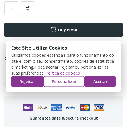
Buy Now
Este Site Utiliza Cookies
Utilizamos cookies essenciais para o funcionamento do
Condividi
site e, com o seu consentimento, cookies de estatística
e marketing. Pode aceitar, rejeitar ou personalizar as
suas preferências.
Política de cookies
Política de devolução
Rejeitar
Personalizar
Aceitar
(editar com o módulo Customer Reassurance)
Guarantee safe & secure checkout