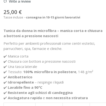
Write a review
25,00 €
Tasse incluse
consegna in 10-15 giorni lavorativi
Tunica da donna in microfibra – manica corta e chiusura
a bottoni a pressione nascosti
Perfetto per ambienti professionali come centri estetici,
parrucchieri, spa, farmacie e cliniche.
✔️ Manica corta
✔️ Chiusura con bottoni a pressione nascosti
✔️ Una tasca laterale
✔️ Tessuto:
100% microfibra in poliestere
, 148 g/m²
✔️
Antibatterico
✔️
Idrorepellente
– respinge i liquidi
✔️
Lavabile fino a 90ºC
✔️
Resistente agli schizzi di candeggina
✔️
Asciugatura rapida
e
non necessita stiratura