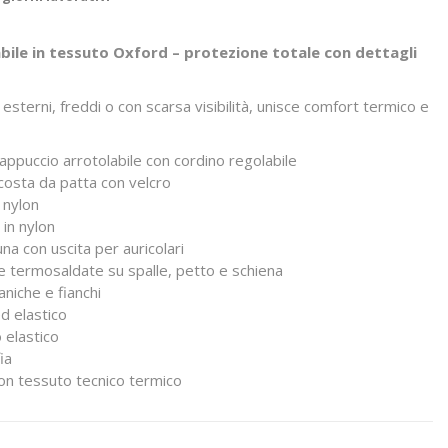
ile in tessuto Oxford – protezione totale con dettagli
esterni, freddi o con scarsa visibilità, unisce comfort termico e
 cappuccio arrotolabile con cordino regolabile
scosta da patta con velcro
n nylon
 in nylon
na con uscita per auricolari
e termosaldate su spalle, petto e schiena
aniche e fianchi
ed elastico
 elastico
ia
con tessuto tecnico termico