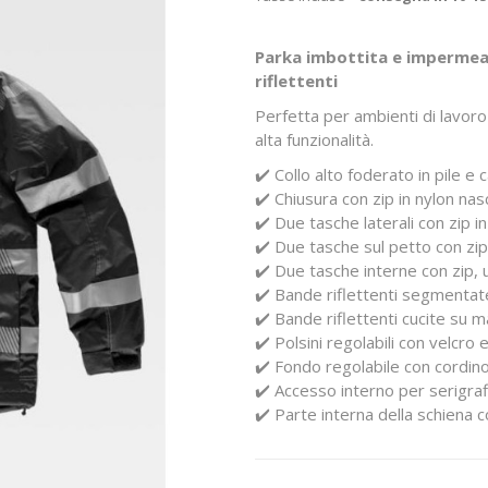
Parka imbottita e impermeab
riflettenti
Perfetta per ambienti di lavoro 
alta funzionalità.
✔️ Collo alto foderato in pile e
✔️ Chiusura con zip in nylon na
✔️ Due tasche laterali con zip i
✔️ Due tasche sul petto con zip
✔️ Due tasche interne con zip, u
✔️ Bande riflettenti segmentat
✔️ Bande riflettenti cucite su m
✔️ Polsini regolabili con velcro 
✔️ Fondo regolabile con cordino
✔️ Accesso interno per serigraf
✔️ Parte interna della schiena 