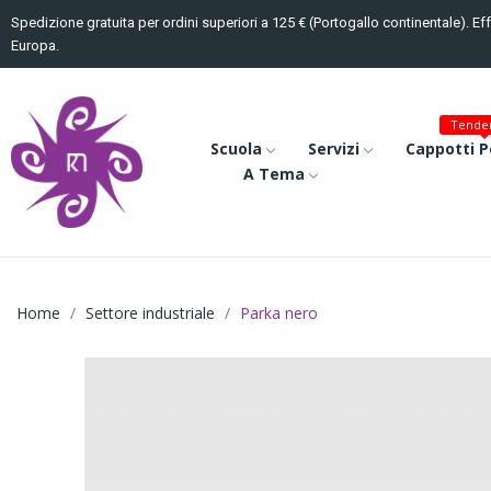
Spedizione gratuita per ordini superiori a 125 € (Portogallo continentale). Ef
Europa.
Tenden
Scuola
Servizi
Cappotti P
A Tema
Home
Settore industriale
Parka nero