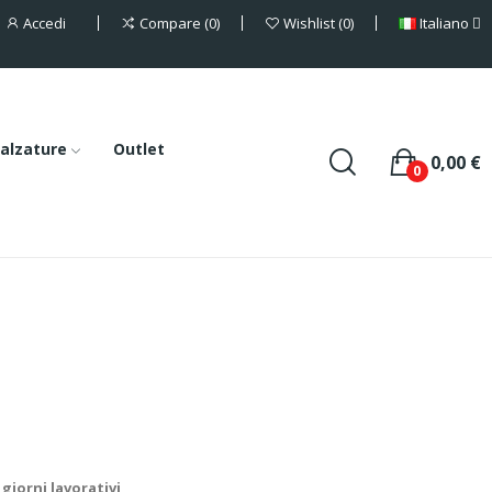
Accedi
Italiano
Compare
0
Wishlist
0
alzature
Outlet
0,00 €
0
giorni lavorativi