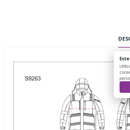
DES
Este
Utili
conse
perso