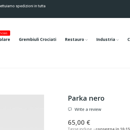
fettuiamo spedizioni in tutta
cias
olare
Grembiuli Crociati
Restauro
Industria
C
Parka nero
Write a review
65,00 €
Tasse incluse
consegna in 10-15 