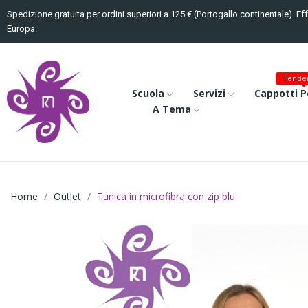
Spedizione gratuita per ordini superiori a 125 € (Portogallo continentale). Ef
Europa.
Tenden
Scuola
Servizi
Cappotti P
A Tema
Home
Outlet
Tunica in microfibra con zip blu