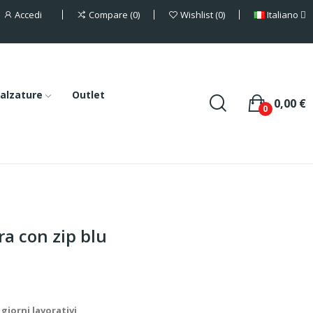
Accedi
Italiano
Compare
0
Wishlist
0
alzature
Outlet
0,00 €
0
ra con zip blu
giorni lavorativi