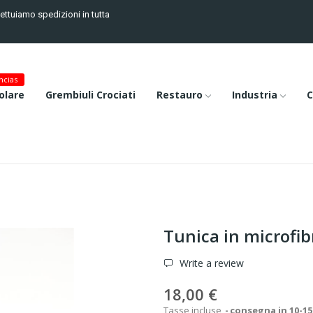
fettuiamo spedizioni in tutta
cias
olare
Grembiuli Crociati
Restauro
Industria
C
Tunica in microfib
Write a review
18,00 €
Tasse incluse
consegna in 10-15 