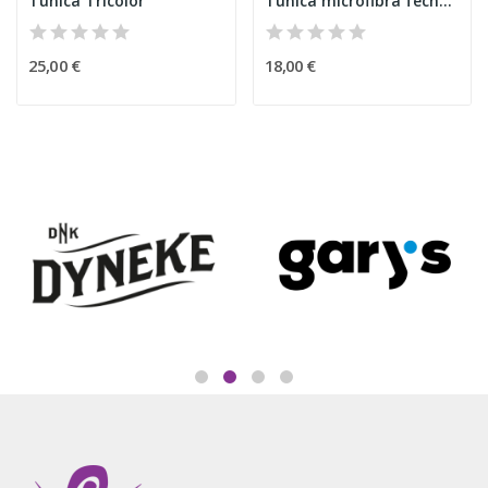
Túnica Tricolor
Túnica microfibra fecho azul
25,00 €
18,00 €