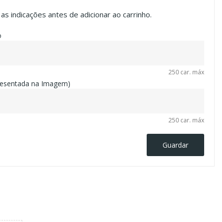
s indicações antes de adicionar ao carrinho.
o
250 car. máx
presentada na Imagem)
250 car. máx
Guardar