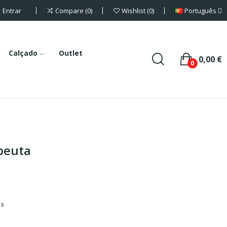
Entrar
Português
Compare
0
Wishlist
0
Calçado
Outlet
0,00 €
0
peuta
is