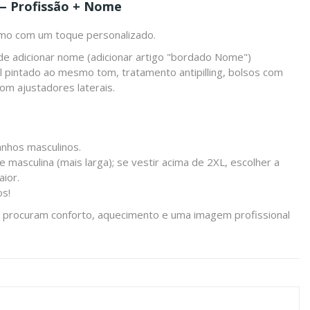
— Profissão + Nome
ismo com um toque personalizado.
 de adicionar
nome
(adicionar artigo "bordado Nome")
ral pintado ao mesmo tom, tratamento antipilling, bolsos com
com ajustadores laterais.
anhos masculinos.
e masculina (mais larga); se vestir acima de 2XL, escolher a
ior.
os!
ue procuram conforto, aquecimento e uma imagem profissional