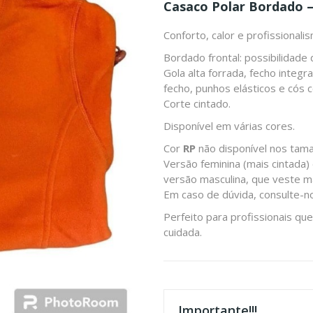
Casaco Polar Bordado 
Conforto, calor e profissional
Bordado frontal: possibilidade
Gola alta forrada, fecho integ
fecho, punhos elásticos e cós 
Corte cintado.
Disponível em várias cores.
Cor
RP
não disponível nos tam
Versão feminina (mais cintada) 
versão masculina, que veste ma
Em caso de dúvida, consulte-n
Perfeito para profissionais q
cuidada.
Importante!!!