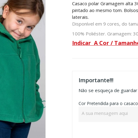
Casaco polar Gramagem alta
3
pintado ao mesmo tom. Bolsos
laterais.
Disponível em 9 cores, do tam
100% Poliéster. Gramagem: 3
Indicar A Cor / Tamanh
Importante!!!
Não se esqueça de guardar a
Cor Pretendida para o casaco