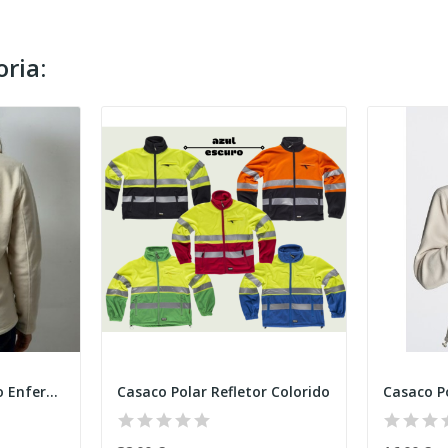
ria:
Casaco Polar bordado Enfermeira N
Casaco Polar Refletor Colorido
Casaco P