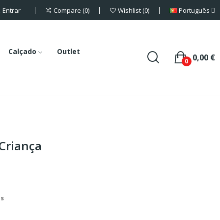
Entrar
Português
Compare
0
Wishlist
0
Calçado
Outlet
0,00 €
0
 Criança
is