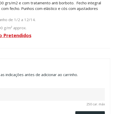
00 grs/m2 e com tratamento anti borboto. Fecho integral
 com fecho. Punhos com elástico e cós com ajustadores
anho de 1/2 a 12/14.
00 g/m² approx.
o Pretendidos
s indicações antes de adicionar ao carrinho.
250 car. máx