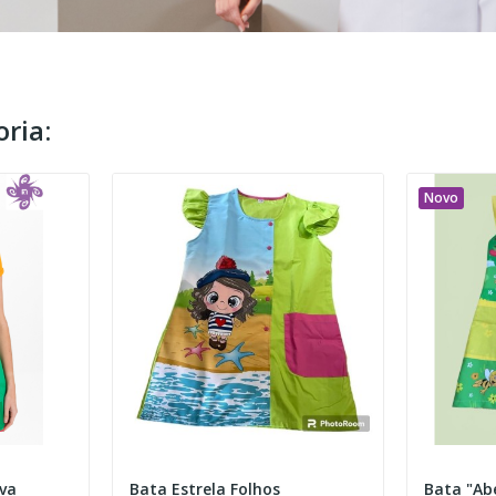
ria:
Novo
lva
Bata Estrela Folhos
Bata "Ab