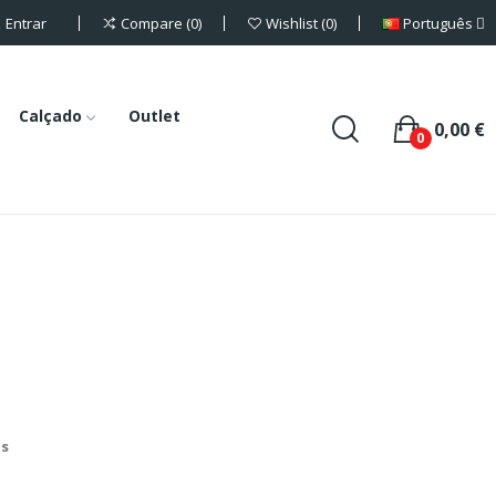
Entrar
Português
Compare
0
Wishlist
0
Calçado
Outlet
0,00 €
0
is