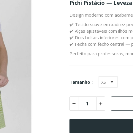
Pichi Pistácio — Leveza
Design moderno com acabament
✔️ Tecido suave em xadrez peq
✔️ Alças ajustáveis com ilhós 
✔️ Dois bolsos inferiores com
✔️ Fecha com fecho central — p
Perfeito para professoras, mon
Tamanho :