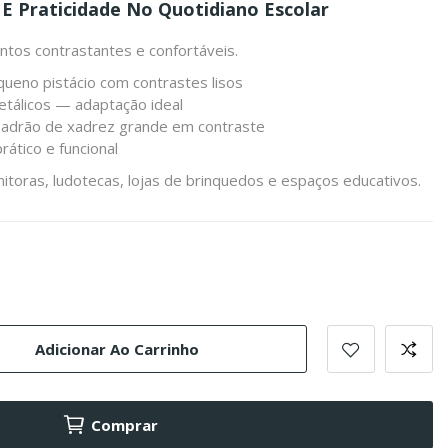
 E Praticidade No Quotidiano Escolar
os contrastantes e confortáveis.
ueno pistácio com contrastes lisos
metálicos — adaptação ideal
 padrão de xadrez grande em contraste
rático e funcional
itoras, ludotecas, lojas de brinquedos e espaços educativos.
Adicionar Ao Carrinho
Comprar