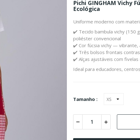
Pichi GINGHAM Vichy Fú
Ecológica
Uniforme moderno com materiai
✔️ Tecido bambula vichy (150 g
poliéster convencional
✔️ Cor fúcsia vichy — vibrante, 
✔️ Três bolsos frontais contra
✔️ Alças ajustáveis com fivelas 
Ideal para educadores, centros
Tamanho :