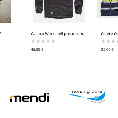
P
Casaco Workshell preto com vivos refletores
Colete C
46,30 €
25,00 €