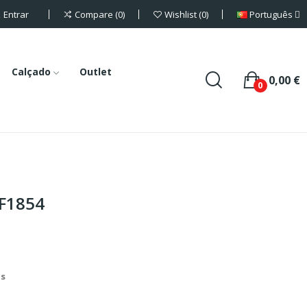
Entrar
Português
Compare
0
Wishlist
0
Calçado
Outlet
0,00 €
0
WF1854
is