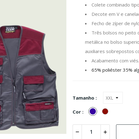
Colete combinado tipo 
Decote em V e canela
Fecho de zíper de nyl
Três bolsos no peito 
metálica no bolso superio
auxiliares sobrepostos c
Acabamento com viés
65% poliéster 35% al
Tamanho :
Marinho
Boudeaux
Cor :