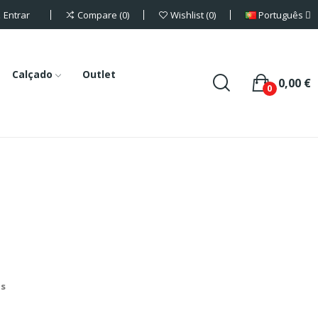
Entrar
Português
Compare
0
Wishlist
0
Calçado
Outlet
0,00 €
0
is