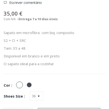
Escrever comentário
35,00 €
Com IVA
Entrega 7 a 10 dias úteis
Sapato em microfibra com biq. composito
S2 + CI + SRC
Tam: 35 a 48
Disponivel em branco e em preto
O sapato ideal para a cozinha!
Branco
Preto
Cor :
Shoes Size :