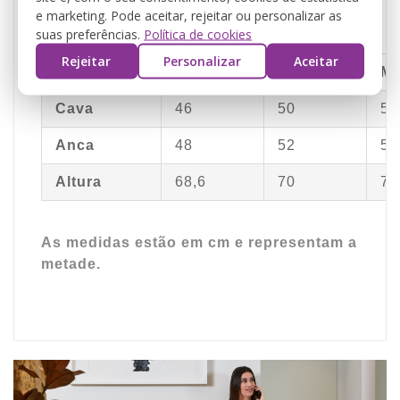
e marketing. Pode aceitar, rejeitar ou personalizar as
suas preferências.
Política de cookies
Rejeitar
Personalizar
Aceitar
XS
S
M
Cava
46
50
54
Anca
48
52
56
Altura
68,6
70
71
As medidas estão em cm e representam a
metade.