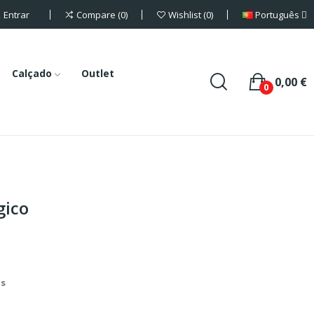
Entrar
Português
Compare
0
Wishlist
0
Calçado
Outlet
0,00 €
0
gico
is