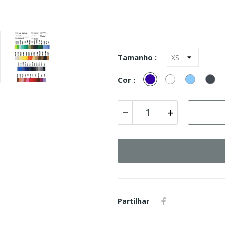
Tamanho :
Marinho
Branco
Azul
Pr
Cor :
Celeste
Partilhar