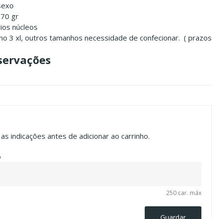
isexo
170 gr
rios núcleos
ho 3 xl, outros tamanhos necessidade de confecionar. ( prazos
servações
s indicações antes de adicionar ao carrinho.
o
250 car. máx
Guardar