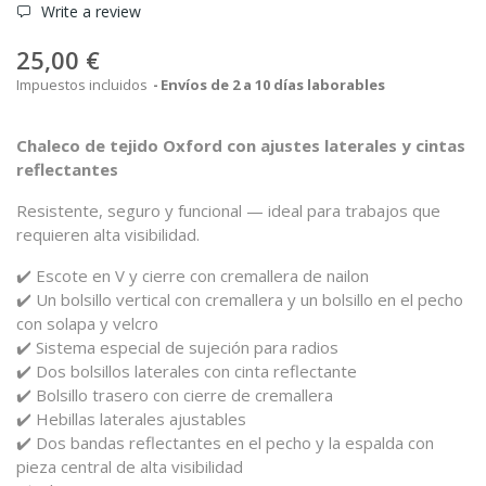
Write a review
25,00 €
Impuestos incluidos
Envíos de 2 a 10 días laborables
Chaleco
de
tejido
Oxford
con
ajustes
laterales
y
cintas
reflectantes
Resistente,
seguro
y
funcional —
ideal
para
trabajos
que
requieren
alta
visibilidad.
✔️
Escote
en
V
y
cierre
con
cremallera
de
nailon
✔️
Un
bolsillo
vertical
con
cremallera
y
un
bolsillo
en
el
pecho
con
solapa
y
velcro
✔️
Sistema
especial
de
sujeción
para
radios
✔️
Dos
bolsillos
laterales
con
cinta
reflectante
✔️
Bolsillo
trasero
con
cierre
de
cremallera
✔️
Hebillas
laterales
ajustables
✔️
Dos
bandas
reflectantes
en
el
pecho
y
la
espalda
con
pieza
central
de
alta
visibilidad