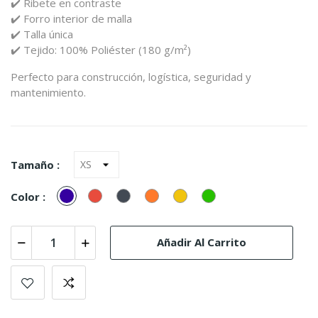
✔️
Ribete
en
contraste
✔️
Forro
interior
de
malla
✔️
Talla
única
✔️
Tejido:
100%
Poliéster (
180
g/
m²)
Perfecto
para
construcción,
logística,
seguridad
y
mantenimiento.
Tamaño :
Marinho
Rojo
Negro
Naranja
Amarillo
verde
Color :
Añadir Al Carrito