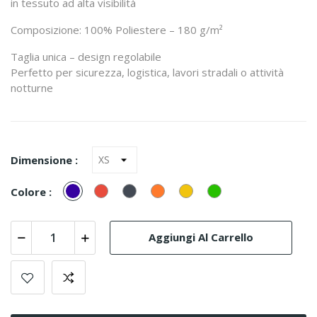
in tessuto ad alta visibilità
Composizione: 100% Poliestere – 180 g/m²
Taglia unica – design regolabile
Perfetto per sicurezza, logistica, lavori stradali o attività
notturne
Dimensione :
Marinho
Rosso
Nero
Arancione
Giallo
verde
Colore :
Aggiungi Al Carrello