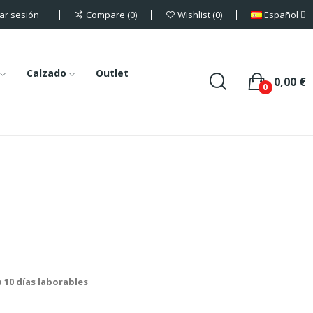
iar sesión
Español
Compare
0
Wishlist
0
Calzado
Outlet
0,00 €
0
a 10 días laborables