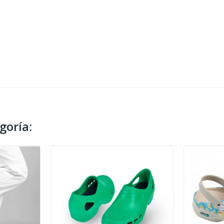
goría: