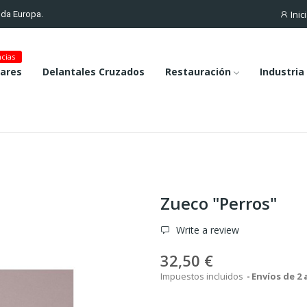
Inic
toda Europa.
cias
lares
Delantales Cruzados
Restauración
Industria
Zueco "Perros"
Write a review
32,50 €
Impuestos incluidos
Envíos de 2 