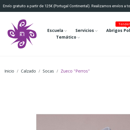
Envío gratuito a partir de 125€ (Portugal Continental). Realizamos envíos a 
Tenden
Escuela
Servicios
Abrigos Po
Temático
Inicio
Calzado
Socas
Zueco "Perros"