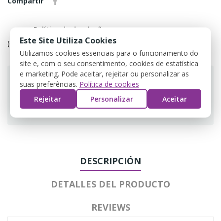
Compartir
Política de devolução
Este Site Utiliza Cookies
(editar com o módulo Customer Reassurance)
Utilizamos cookies essenciais para o funcionamento do
site e, com o seu consentimento, cookies de estatística
e marketing. Pode aceitar, rejeitar ou personalizar as
suas preferências.
Política de cookies
Rejeitar
Personalizar
Aceitar
Guarantee safe & secure checkout
DESCRIPCIÓN
DETALLES DEL PRODUCTO
REVIEWS