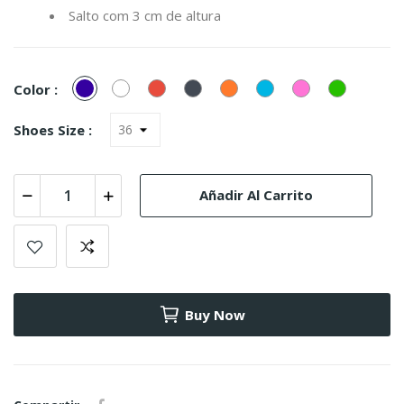
Salto com 3 cm de altura
Marinho
Blanco
Rojo
Negro
Naranja
Turquesa
Rosa
verde
Color :
(Azul)
Shoes Size :
Añadir Al Carrito
Buy Now