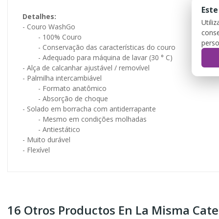
Este
Detalhes:
Utili
- Couro WashGo
conse
- 100% Couro
perso
- Conservação das características do couro
- Adequado para máquina de lavar (30 ° C)
- Alça de calcanhar ajustável / removível
- Palmilha intercambiável
- Formato anatômico
- Absorção de choque
- Solado em borracha com antiderrapante
- Mesmo em condições molhadas
- Antiestático
- Muito durável
- Flexível
16 Otros Productos En La Misma Cate