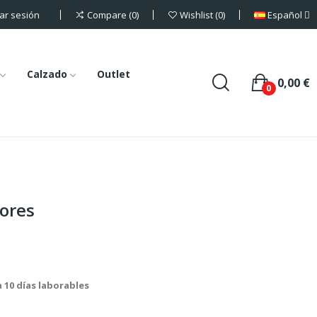
iar sesión
Español
Compare
0
Wishlist
0
Calzado
Outlet
0,00 €
0
lores
a 10 días laborables