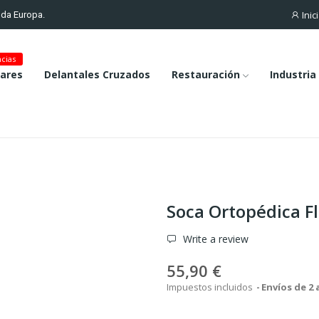
Inic
toda Europa.
cias
lares
Delantales Cruzados
Restauración
Industria
Soca Ortopédica F
Write a review
55,90 €
Impuestos incluidos
Envíos de 2 