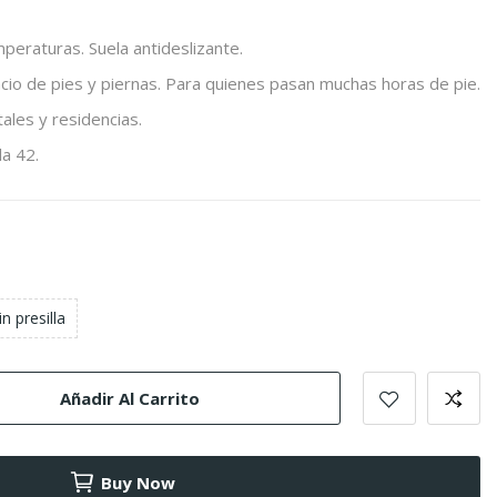
peraturas. Suela antideslizante.
ncio de pies y piernas. Para quienes pasan muchas horas de pie.
ales y residencias.
la 42.
in presilla
Añadir Al Carrito
Buy Now