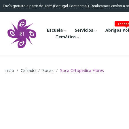
Envío gratuito a partir de 125€ (Portugal Continental). Realizamos envíos a 
Tenden
Escuela
Servicios
Abrigos Po
Temático
Inicio
Calzado
Socas
Soca Ortopédica Flores