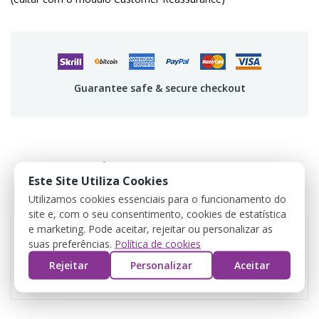
Guarantee safe & secure checkout
DÉTAILS DU PRODUIT
Este Site Utiliza Cookies
Utilizamos cookies essenciais para o funcionamento do
AVIS
site e, com o seu consentimento, cookies de estatística
e marketing. Pode aceitar, rejeitar ou personalizar as
suas preferências.
Política de cookies
Référence
unicornio
Rejeitar
Personalizar
Aceitar