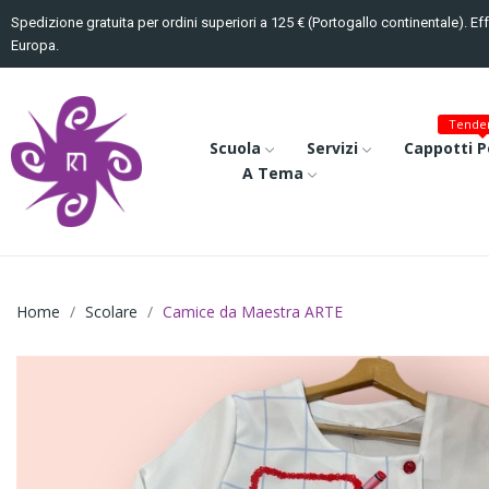
Spedizione gratuita per ordini superiori a 125 € (Portogallo continentale). Ef
Europa.
Tenden
Scuola
Servizi
Cappotti P
A Tema
Home
Scolare
Camice da Maestra ARTE