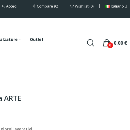
Accedi
Italiano
Compare
0
Wishlist
0
alzature
Outlet
0,00 €
0
a ARTE
giorni lavorativi