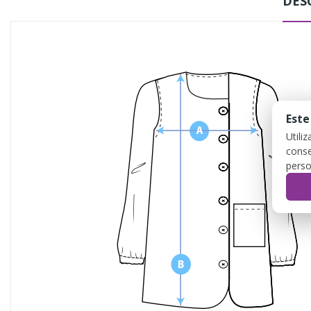
DES
Este
Utili
conse
perso