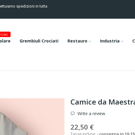
fettuiamo spedizioni in tutta
cias
olare
Grembiuli Crociati
Restauro
Industria
C
Camice da Maestr
Write a review
22,50 €
Tasse incluse
consegna in 10-15 