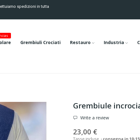
fettuiamo spedizioni in tutta
cias
olare
Grembiuli Crociati
Restauro
Industria
C
Grembiule incroci
Write a review
23,00 €
Tasse incluse
consegna in 10-15 