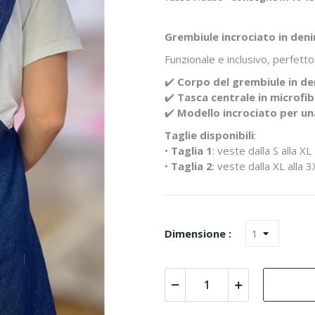
Grembiule incrociato in den
Funzionale e inclusivo, perfetto
✔️
Corpo del grembiule in d
✔️
Tasca centrale in microfi
✔️
Modello incrociato per un
Taglie disponibili
:
•
Taglia 1
: veste dalla S alla XL
•
Taglia 2
: veste dalla XL alla 
Dimensione :