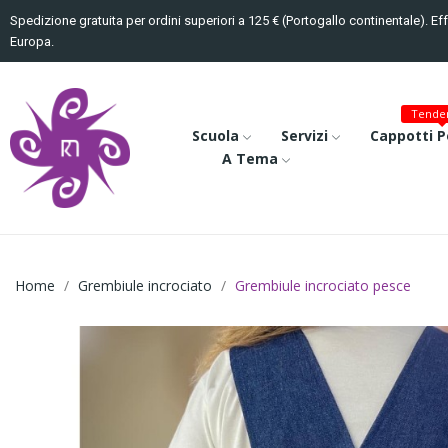
Spedizione gratuita per ordini superiori a 125 € (Portogallo continentale). Ef
Europa.
Tenden
Scuola
Servizi
Cappotti P
A Tema
Home
Grembiule incrociato
Grembiule incrociato pesce