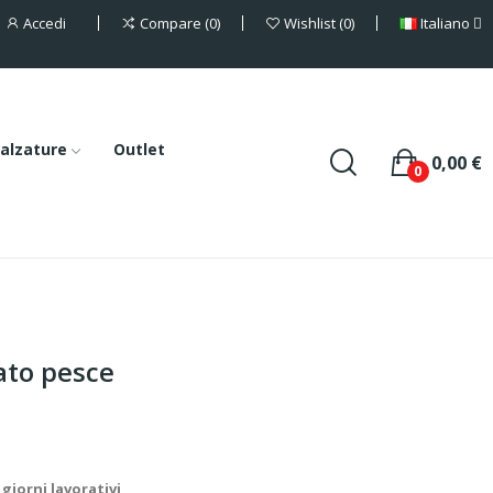
Accedi
Italiano
Compare
0
Wishlist
0
alzature
Outlet
0,00 €
0
ato pesce
giorni lavorativi