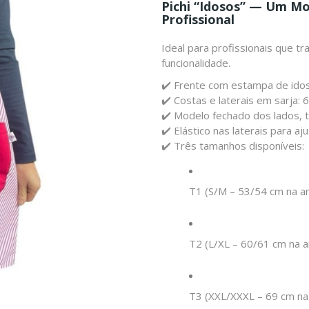
Pichi “Idosos” — Um Mo
Profissional
Ideal para profissionais que t
funcionalidade.
✔️ Frente com estampa de ido
✔️ Costas e laterais em sarja:
✔️ Modelo fechado dos lados, t
✔️ Elástico nas laterais para aju
✔️ Três tamanhos disponíveis:
T1 (S/M – 53/54 cm na a
T2 (L/XL – 60/61 cm na a
T3 (XXL/XXXL – 69 cm na