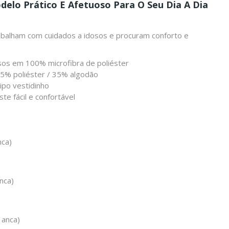
delo Prático E Afetuoso Para O Seu Dia A Dia
rabalham com cuidados a idosos e procuram conforto e
sos em 100% microfibra de poliéster
 65% poliéster / 35% algodão
ipo vestidinho
ste fácil e confortável
nca)
nca)
 anca)