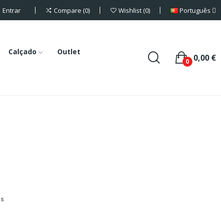
Entrar
Português
Compare
0
Wishlist
0
Calçado
Outlet
0,00 €
0
is