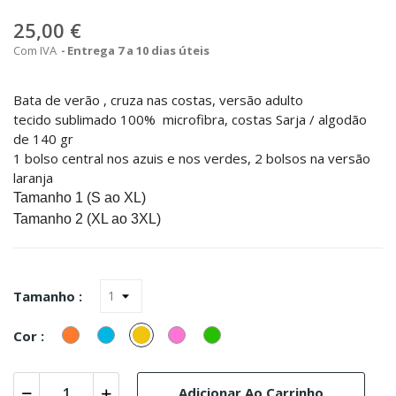
25,00 €
Com IVA
Entrega 7 a 10 dias úteis
Bata de verão , cruza nas costas, versão adulto
tecido sublimado 100% microfibra, costas Sarja / algodão
de 140 gr
1 bolso central nos azuis e nos verdes, 2 bolsos na versão
laranja
Tamanho 1 (S ao XL)
Tamanho 2 (XL ao 3XL)
Tamanho :
Laranja
Turquesa
Amarelo
Rosa
verde
Cor :
(Azul)
Adicionar Ao Carrinho